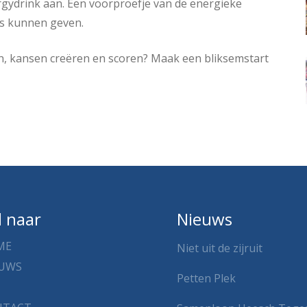
ergydrink aan. Een voorproefje van de energieke
s kunnen geven.
ken, kansen creëren en scoren? Maak een bliksemstart
l naar
Nieuws
ME
Niet uit de zijruit
EUWS
Petten Plek